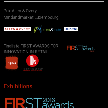
Prix Allen & Overy
Mindandmarket Luxembourg
Finaliste FIRST AWARDS FOR
INNOVATION IN RETAIL
Exhibitions