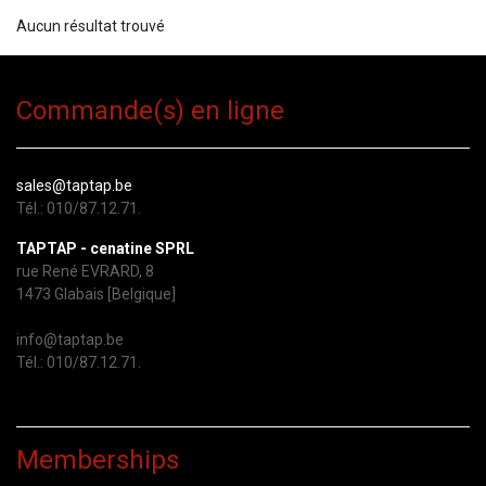
Aucun résultat trouvé
Commande(s) en ligne
sales@taptap.be
Tél.: 010/87.12.71.
TAPTAP - cenatine SPRL
rue René EVRARD, 8
1473 Glabais [Belgique]
info@taptap.be
Tél.: 010/87.12.71.
Memberships