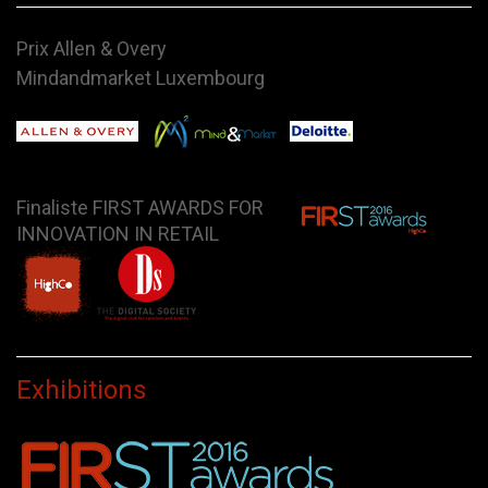
Prix Allen & Overy
Mindandmarket Luxembourg
Finaliste FIRST AWARDS FOR
INNOVATION IN RETAIL
Exhibitions