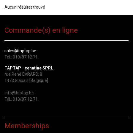
Aucun résultat trouvé
Commande(s) en ligne
sales@taptap.be
Tél.: 010/87.12.71.
TAPTAP - cenatine SPRL
rue René EVRARD, 8
1473 Glabais [Belgique]
info@taptap.be
Tél.: 010/87.12.71.
Memberships