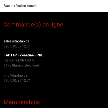
Aucun résultat trouvé
Commande(s) en ligne
sales@taptap.be
Tél.: 010/87.12.71.
TAPTAP - cenatine SPRL
rue René EVRARD, 8
1473 Glabais [Belgique]
info@taptap.be
Tél.: 010/87.12.71.
Memberships