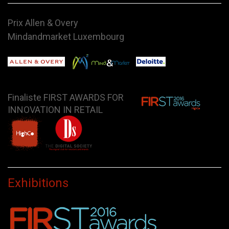
Prix Allen & Overy
Mindandmarket Luxembourg
Finaliste FIRST AWARDS FOR
INNOVATION IN RETAIL
Exhibitions