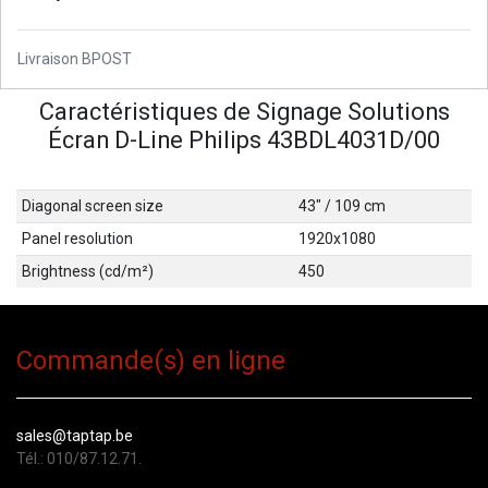
Livraison BPOST
Caractéristiques de Signage Solutions
Écran D-Line Philips 43BDL4031D/00
Diagonal screen size
43" / 109 cm
Panel resolution
1920x1080
Brightness (cd/m²)
450
Commande(s) en ligne
sales@taptap.be
Tél.: 010/87.12.71.