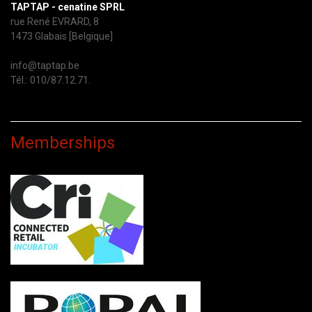
TAPTAP - cenatine SPRL
rue René EVRARD, 8
1473 Glabais [Belgique]
info@taptap.be
Tél.: 010/87.12.71.
Memberships