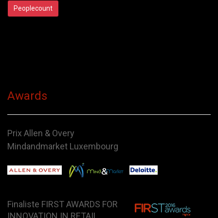
Peoplecount
Awards
Prix Allen & Overy
Mindandmarket Luxembourg
Finaliste FIRST AWARDS FOR
INNOVATION IN RETAIL