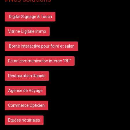
Digital Signage & Touch
Vitrine Digitale Immo
Borne interactive pour foire et salon
Ecran communication interne "RH"
Restauration Rapide
Agence de Voyage
Commerce Opticien
Etudes notariales