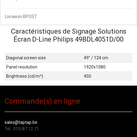
Livraison BPOST
Caractéristiques de Signage Solutions
Écran D-Line Philips 49BDL4051D/00
Diagonal screen size
49" / 124 cm
Panel resolution
1920x1080
Brightness (cd/m²)
450
Commande(s) en ligne
sales@taptap.be
Tél.: 010/87.12.71.