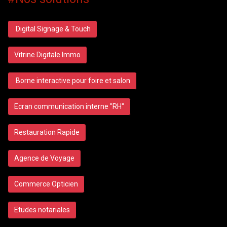
Digital Signage & Touch
Vitrine Digitale Immo
Borne interactive pour foire et salon
Ecran communication interne "RH"
Restauration Rapide
Agence de Voyage
Commerce Opticien
Etudes notariales