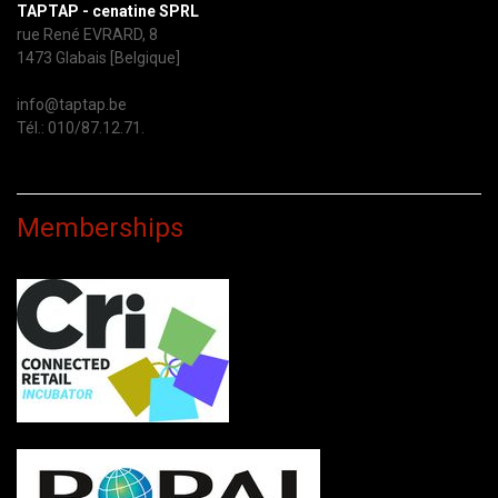
TAPTAP - cenatine SPRL
rue René EVRARD, 8
1473 Glabais [Belgique]
info@taptap.be
Tél.: 010/87.12.71.
Memberships