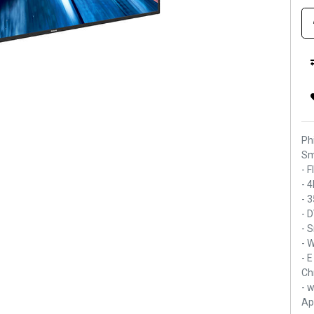
Ph
Sm
- 
- 
- 
- 
- 
- 
- 
Ch
- 
Ap