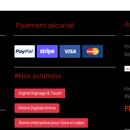
A
Paiement sécurisé
Pr
Mi
#Nos solutions
Fi
Digital Signage & Touch
IN
Vitrine Digitale Immo
Borne interactive pour foire et salon