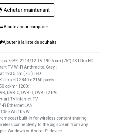
Acheter maintenant
Ajoutez pour comparer
Ajouter à la liste de souhaits
ilips 75BFL2214/12 TV 190.5 cm (75") 4K Ultra HD
art TV Wi-Fi Anthracite, Grey :
Flat 190.5 cm (75") LED
4K Ultra HD 3840 x 2160 pixels
350 cd/m² 1200:1
DVB, DVB-C, DVB-T, DVB-T2 PAL
Smart TV Internet TV
Wi-Fi Ethernet LAN
E 105 kWh 105 W
romecast built-in for wireless content sharing
wireless connectivity to the big screen from any
ple, Windows or Android™ device.