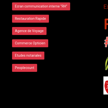
E
Ecran communication interne "RH"
Restauration Rapide
Agence de Voyage
Commerce Opticien
Etudes notariales
Peoplecount