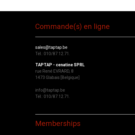
Commande(s) en ligne
sales@taptap.be
Tél.: 010/87.12.71.
TAPTAP - cenatine SPRL
rue René EVRARD, 8
1473 Glabais [Belgique]
info@taptap.be
Tél.: 010/87.12.71.
Memberships