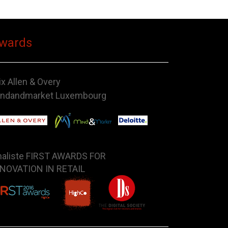
wards
ix Allen & Overy
ndandmarket Luxembourg
naliste FIRST AWARDS FOR
NOVATION IN RETAIL