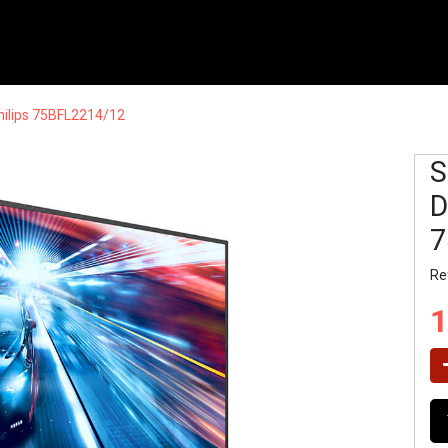
Philips 75BFL2214/12
S
D
7
Ref
1