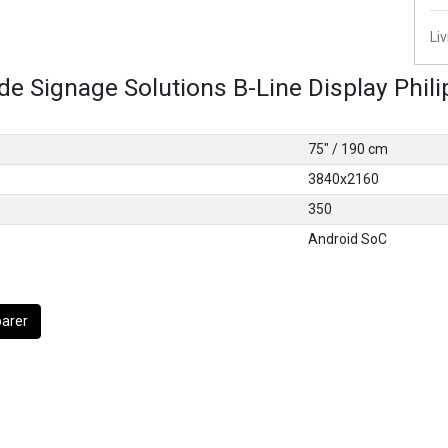
Li
 de Signage Solutions B-Line Display Phi
75" / 190 cm
3840x2160
350
Android SoC
arer