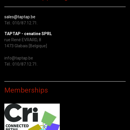
sales@taptap.be
Tél.: 010/87.12.71.
TAPTAP - cenatine SPRL
rue René EVRARD, 8
1473 Glabais [Belgique]
info@taptap.be
Tél.: 010/87.12.71.
Memberships