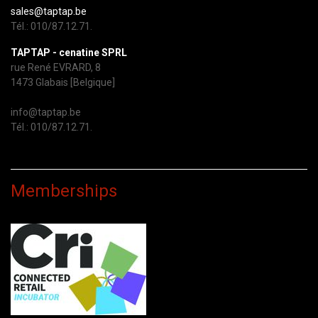
sales@taptap.be
Tél.: 010/87.12.71.
TAPTAP - cenatine SPRL
rue René EVRARD, 8
1473 Glabais [Belgique]
info@taptap.be
Tél.: 010/87.12.71.
Memberships