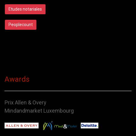
Etudes notariales
Peoplecount
Awards
Prix Allen & Overy
Mindandmarket Luxembourg