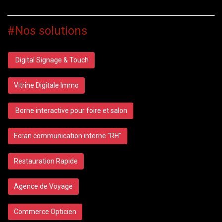
#Nos solutions
Digital Signage & Touch
Vitrine Digitale Immo
Borne interactive pour foire et salon
Ecran communication interne "RH"
Restauration Rapide
Agence de Voyage
Commerce Opticien