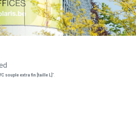
ned
 souple extra fin [taille L]
".