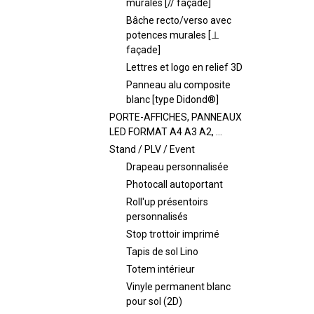
murales [// façade]
Bâche recto/verso avec
potences murales [⊥
façade]
Lettres et logo en relief 3D
Panneau alu composite
blanc [type Didond®]
PORTE-AFFICHES, PANNEAUX
LED FORMAT A4 A3 A2, ...
Stand / PLV / Event
Drapeau personnalisée
Photocall autoportant
Roll'up présentoirs
personnalisés
Stop trottoir imprimé
Tapis de sol Lino
Totem intérieur
Vinyle permanent blanc
pour sol (2D)