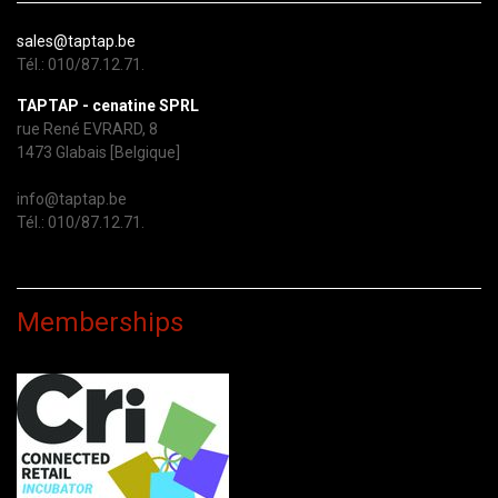
sales@taptap.be
Tél.: 010/87.12.71.
TAPTAP - cenatine SPRL
rue René EVRARD, 8
1473 Glabais [Belgique]
info@taptap.be
Tél.: 010/87.12.71.
Memberships