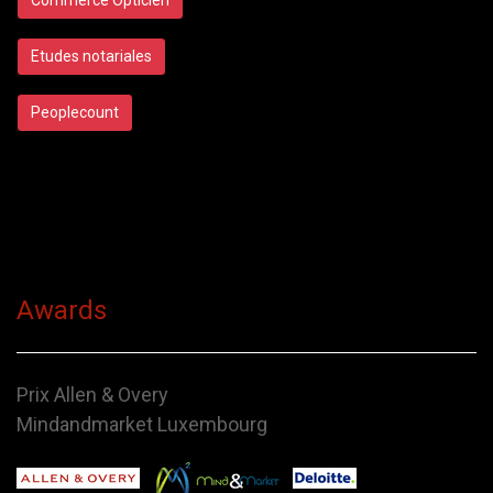
Etudes notariales
Peoplecount
Awards
Prix Allen & Overy
Mindandmarket Luxembourg