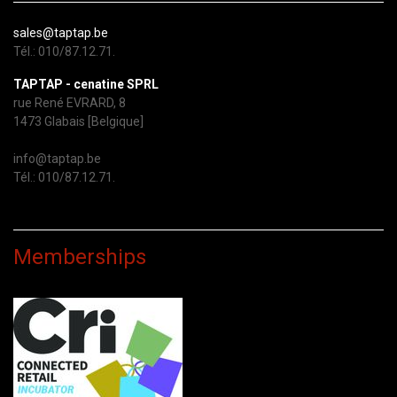
sales@taptap.be
Tél.: 010/87.12.71.
TAPTAP - cenatine SPRL
rue René EVRARD, 8
1473 Glabais [Belgique]
info@taptap.be
Tél.: 010/87.12.71.
Memberships