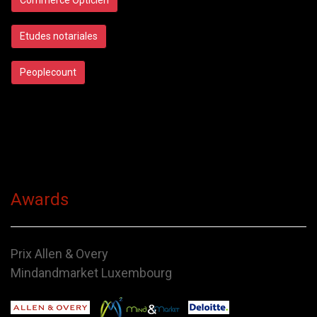
Etudes notariales
Peoplecount
Awards
Prix Allen & Overy
Mindandmarket Luxembourg