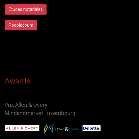
Etudes notariales
Peoplecount
Awards
Prix Allen & Overy
Mindandmarket Luxembourg