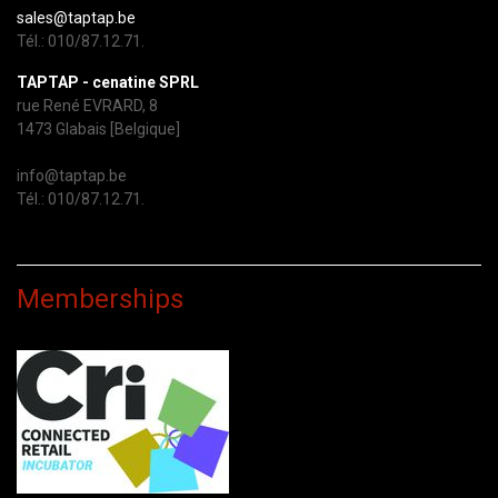
sales@taptap.be
Tél.: 010/87.12.71.
TAPTAP - cenatine SPRL
rue René EVRARD, 8
1473 Glabais [Belgique]
info@taptap.be
Tél.: 010/87.12.71.
Memberships