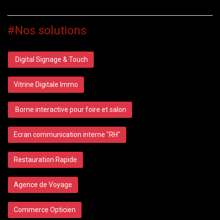
#Nos solutions
Digital Signage & Touch
Vitrine Digitale Immo
Borne interactive pour foire et salon
Ecran communication interne "RH"
Restauration Rapide
Agence de Voyage
Commerce Opticien