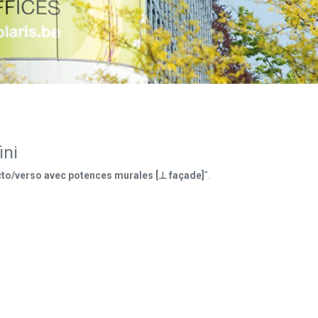
ini
ecto/verso avec potences murales [⊥ façade]
".