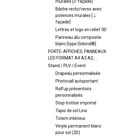
murales [// façade]
Bâche recto/verso avec
potences murales [⊥
façade]
Lettres et logo en relief 3D
Panneau alu composite
blanc [type Didond®]
PORTE-AFFICHES, PANNEAUX
LED FORMAT A4 A3 A2, ...
Stand / PLV / Event
Drapeau personnalisée
Photocall autoportant
Roll'up présentoirs
personnalisés
Stop trottoir imprimé
Tapis de sol Lino
Totem intérieur
Vinyle permanent blanc
pour sol (2D)