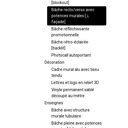
[blockout]
Bâche recto/verso avec
potences murales [⊥
façade]
Bâche réfléchissante
promotionnelle
Bâche rétro-éclairée
[backlit]
Photocall autoportant
Décoration
Cadre mural alu avec tissu
tendu
Lettres et logo en relief 3D
Vinyle permanent sablé
découpé au mètre
Enseignes
Bâche avec structure
murale tubulaire
Bâche pleine avec potences